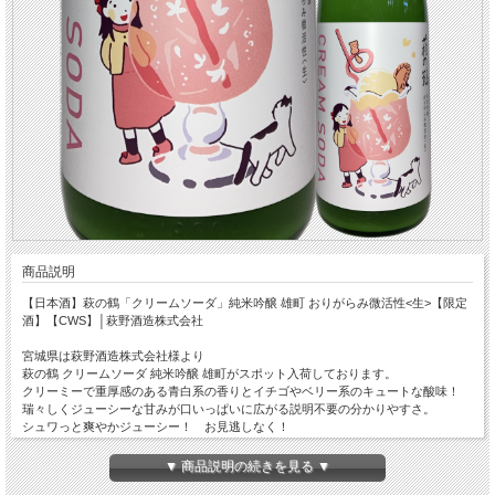
商品説明
【日本酒】萩の鶴「クリームソーダ」純米吟醸 雄町 おりがらみ微活性<生>【限定
酒】【CWS】│萩野酒造株式会社
宮城県は萩野酒造株式会社様より
萩の鶴 クリームソーダ 純米吟醸 雄町がスポット入荷しております。
クリーミーで重厚感のある青白系の香りとイチゴやベリー系のキュートな酸味！
瑞々しくジューシーな甘みが口いっぱいに広がる説明不要の分かりやすさ。
シュワっと爽やかジューシー！ お見逃しなく！
※このお酒はクール便発送となります。
▼ 商品説明の続きを見る ▼