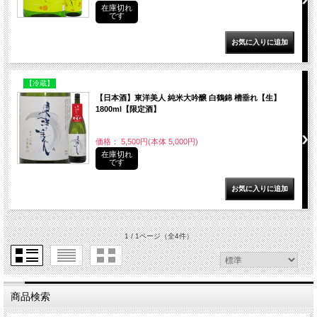
在庫切れ
です
【冷蔵】
【日本酒】東洋美人 純米大吟醸 白鶴錦 槽垂れ【生】
1800ml【限定酒】
価格： 5,500円(本体 5,000円)
在庫切れ
です
1 / 1ページ
（全4件）
商品検索