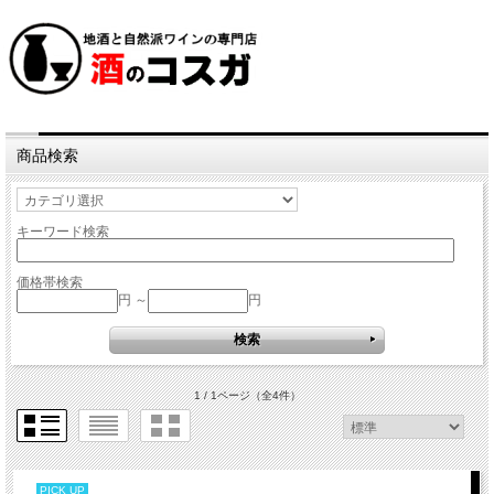
商品検索
キーワード検索
価格帯検索
円 ～
円
1 / 1ページ
（全4件）
PICK UP