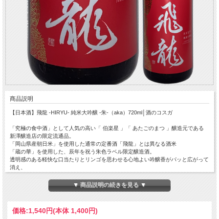
商品説明
【日本酒】飛龍 -HIRYU- 純米大吟醸 -朱-（aka）720ml│酒のコスガ
「究極の食中酒」として人気の高い「 伯楽星 」「 あたごのまつ 」醸造元である
新澤醸造店の限定流通品。
「岡山県産朝日米」を使用した通常の定番酒「飛龍」とは異なる酒米
「蔵の華」を使用した、辰年を祝う朱色ラベル限定醸造酒。
透明感のある軽快な口当たりとリンゴを思わせる心地よい吟醸香がパッと広がって
消え、
爽やかな酸味が切れ味を演出。
2024年の繁栄を願った限定醸造酒。ぜひお楽しみください！
▼ 商品説明の続きを見る ▼
※火入の商品ですがクール便発送を推奨しております。
価格:
1,540円
(本体 1,400円)