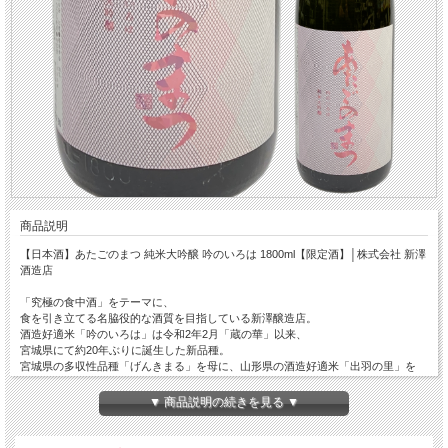
商品説明
【日本酒】あたごのまつ 純米大吟醸 吟のいろは 1800ml【限定酒】│株式会社 新澤
酒造店
「究極の食中酒」をテーマに、
食を引き立てる名脇役的な酒質を目指している新澤醸造店。
酒造好適米「吟のいろは」は令和2年2月「蔵の華」以来、
宮城県にて約20年ぶりに誕生した新品種。
宮城県の多収性品種「げんきまる」を母に、山形県の酒造好適米「出羽の里」を
父に掛け合わられ、宮城県の気候に合わせて耐冷性、収量性に優れ、
大粒で心白発現率が高いことが大きな特徴の酒米です。
▼ 商品説明の続きを見る ▼
この「あたごのまつ」では、米の味わいを楽しむべく香りを出さない酵母を使用し
ており
アミノ酸が低く綺麗な味わいで軽快にリズミカルに変化する「究極の食中酒」