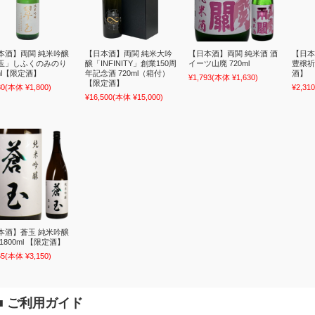
本酒】両関 純米吟醸
【日本酒】両関 純米大吟
【日本酒】両関 純米酒 酒
【日本
玉」しふくのみのり
醸「INFINITY」創業150周
イーツ山廃 720ml
豊穣祈
ml【限定酒】
年記念酒 720ml（箱付）
酒】
¥1,793
(本体 ¥1,630)
【限定酒】
80
(本体 ¥1,800)
¥2,310
¥16,500
(本体 ¥15,000)
本酒】蒼玉 純米吟醸
1800ml 【限定酒】
65
(本体 ¥3,150)
■
ご利用ガイド