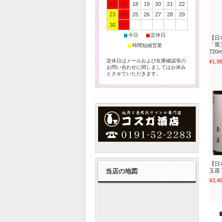
16
17
18
19
20
21
22
23
24
25
26
27
28
29
30
31
■
■
今日
定休日
【日
「翠
■
時間短縮営業
720
定休日はメールおよび在庫確認等の
¥1,9
お問い合わせに関しましてはお休み
とさせていただきます。
【日
玉苗 
当店の地図
¥3,4