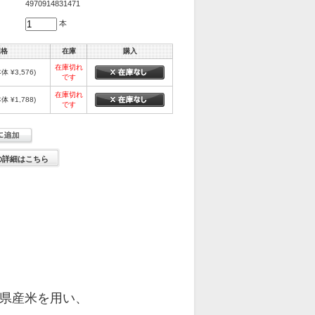
4970914831471
本
価格
在庫
購入
在庫切れ
本体 ¥3,576)
です
在庫切れ
本体 ¥1,788)
です
の詳細はこちら
田県産米を用い、