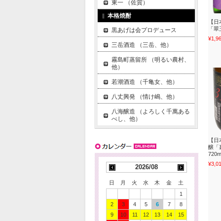
東一 （佐賀）
本格焼酎
【日
「翠
黒あげは会プロデュース
¥1,9
三岳酒造 （三岳、他）
霧島町蒸留所 （明るい農村、
他）
若潮酒造 （千亀女、他）
八丈興発 （情け嶋、他）
八海醸造 （よろしく千萬ある
べし、他）
【日
醸「
720
¥3,0
2026/08
日
月
火
水
木
金
土
1
2
3
4
5
6
7
8
9
10
11
12
13
14
15