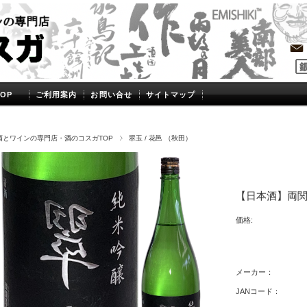
OP
ご利用案内
お問い合せ
サイトマップ
酒とワインの専門店・酒のコスガTOP
翠玉 / 花邑 （秋田）
【日本酒】両関
価格:
メーカー：
JANコード：