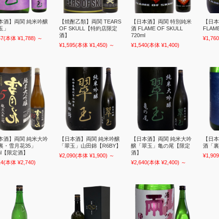
本酒】両関 純米吟醸
【焼酎乙類】両関 TEARS
【日本酒】両関 特別純米
【日本
玉」
OF SKULL【特約店限定
酒 FLAME OF SKULL
FLAME
酒】
720ml
67
(本体 ¥1,788)
～
¥1,760
¥1,595
(本体 ¥1,450)
～
¥1,540
(本体 ¥1,400)
本酒】両関 純米大吟
【日本酒】両関 純米吟醸
【日本酒】両関 純米大吟
【日本
裏・雪月花35」
「翠玉」山田錦【R6BY】
醸「翠玉」亀の尾【限定
酒「裏
ml【限定酒】
酒】
¥2,090
(本体 ¥1,900)
～
¥1,909
14
(本体 ¥2,740)
¥2,640
(本体 ¥2,400)
～