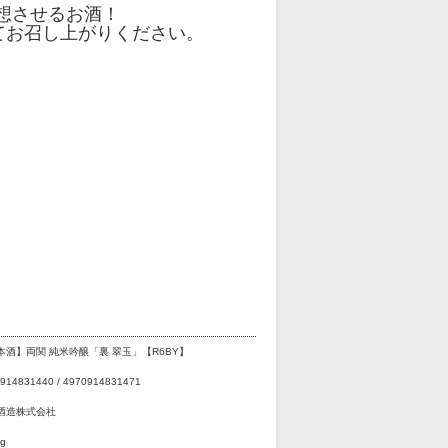
想させるお酒！
てお召し上がりください。
。
本酒】両関 純米吟醸「裏 翠玉」【R6BY】
914831440 / 4970914831471
酒造株式会社
g