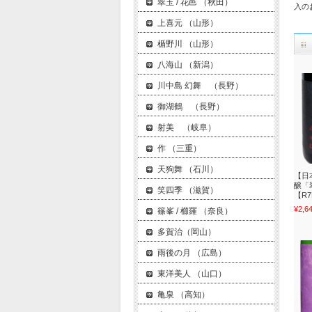
翠玉 / 花邑 （秋田）
入の
上喜元 （山形）
楯野川 （山形）
八海山 （新潟）
川中島 幻舞 （長野）
御湖鶴 （長野）
射美 （岐阜）
作 （三重）
天狗舞 （石川）
【日
醸「
笑四季 （滋賀）
【R7
¥2,6
篠峯 / 櫛羅 （奈良）
多賀治（岡山）
雨後の月 （広島）
東洋美人 （山口）
亀泉 （高知）