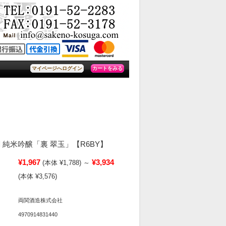
カートをみる
マイページへログイン
 純米吟醸「裏 翠玉」【R6BY】
¥1,967
¥3,934
(本体 ¥1,788)
～
(本体 ¥3,576)
両関酒造株式会社
4970914831440