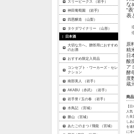
スリーピークス （岩手）
な
“
神田葡萄園 (岩手)
表
四恩醸造 （山梨）
※
タケダワイナリー （山形）
※
日本酒
原
大切な方へ。贈答用におすすめ
精
のお酒
日
おすすめ限定入荷品
酸
ア
コンセプト・ワーカーズ・セレ
クション
酵
度
南部美人 （岩手）
蔵
AKABU（赤武）（岩手）
商品
岩手誉 / 玉の春 （岩手）
【日
水鳥記 （宮城）
人気
た良
勝山 （宮城）
しあ
あたごのまつ / 飛龍 （宮城）
を連
に冷