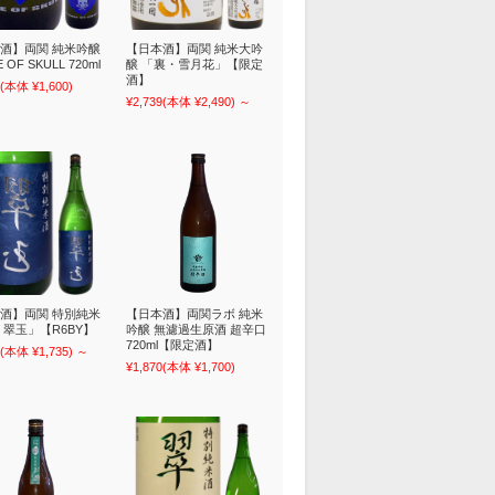
酒】両関 純米吟醸
【日本酒】両関 純米大吟
 OF SKULL 720ml
醸 「裏・雪月花」【限定
酒】
(本体 ¥1,600)
¥2,739
(本体 ¥2,490)
～
酒】両関 特別純米
【日本酒】両関ラボ 純米
 翠玉」【R6BY】
吟醸 無濾過生原酒 超辛口
720ml【限定酒】
(本体 ¥1,735)
～
¥1,870
(本体 ¥1,700)