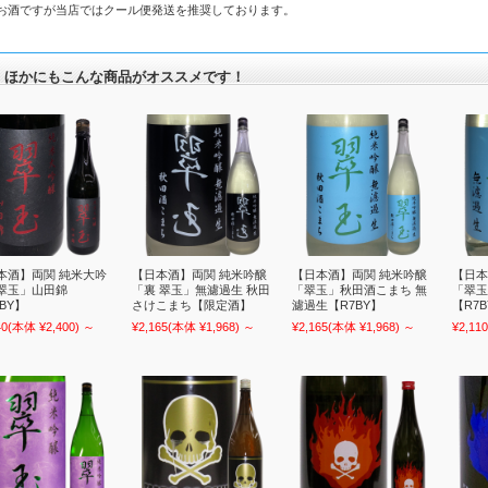
お酒ですが当店ではクール便発送を推奨しております。
ほかにもこんな商品がオススメです！
本酒】両関 純米大吟
【日本酒】両関 純米吟醸
【日本酒】両関 純米吟醸
【日本
翠玉」山田錦
「裏 翠玉」無濾過生 秋田
「翠玉」秋田酒こまち 無
「翠玉
BY】
さけこまち【限定酒】
濾過生【R7BY】
【R7
40
(本体 ¥2,400)
～
¥2,165
(本体 ¥1,968)
～
¥2,165
(本体 ¥1,968)
～
¥2,110