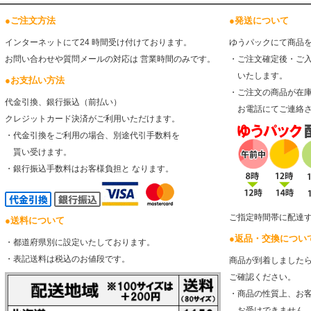
●
ご注文方法
●
発送について
インターネットにて24 時間受け付けております。
ゆうパックにて商品
お問い合わせや質問メールの対応は 営業時間のみです。
・ご注文確定後・ご
いたします。
●
お支払い方法
・ご注文の商品が在
代金引換、銀行振込（前払い）
お電話にてご連絡さ
クレジットカード決済がご利用いただけます。
・代金引換をご利用の場合、別途代引手数料を
貰い受けます。
・銀行振込手数料はお客様負担と なります。
ご指定時間帯に配達
●
送料について
●
返品・交換につい
・都道府県別に設定いたしております。
・表記送料は税込のお値段です。
商品が到着しました
ご確認ください。
・商品の性質上、お
お受けできません