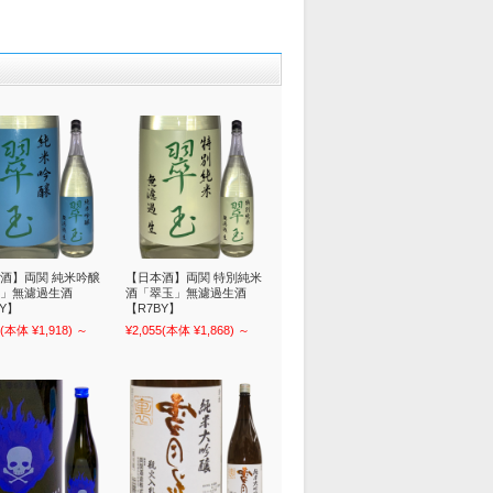
酒】両関 純米吟醸
【日本酒】両関 特別純米
」無濾過生酒
酒「翠玉」無濾過生酒
BY】
【R7BY】
(本体 ¥1,918)
～
¥2,055
(本体 ¥1,868)
～