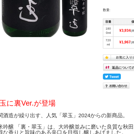
数量:
容量
180
¥3,934
(
0ml
720
¥1,967
(
ml
返品について
玉に裏Ver.が登場
関酒造が繰り出す、人気「翠玉」2024からの新商品。
米吟醸 「裏・翠玉」は、大吟醸並みに磨いた良質な秋
醇な香りと旨味のある辛口を目指し醸しあげました。