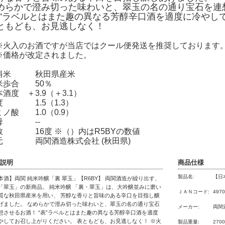
めらかで澄み切った味わいと、翠玉の名の通り宝石を連
表”ラベルとはまた趣の異なる芳醇辛口酒を適度に冷やし
ともども、お見逃しなく！
火入のお酒ですが当店ではクール便発送を推奨しております
価格が改定されました。
料米 秋田県産米
米歩合 50％
本酒度 ＋3.9（＋3.1）
度 1.5（1.3）
ミノ酸 1.0（0.9）
母 --
数 16度 ※（）内はR5BYの数値
元 両関酒造株式会社 (秋田県)
説明
商品仕様
製品名:
【日
本酒】両関 純米吟醸「裏 翠玉」【R6BY】 両関酒造が繰り出す、
「翠玉」の新商品。 純米吟醸 「裏・翠玉」は、大吟醸並みに磨い
ＪＡＮコード:
4970
質な秋田県産米を用い、 芳醇な香りと旨味のある辛口を目指し醸
げました。 なめらかで澄み切った味わいと、翠玉の名の通り宝石
メーカー:
両関
想させるお酒！ “表”ラベルとはまた趣の異なる芳醇辛口酒を適度
やしてお召し上がりください。 表ともども、お見逃しなく！ ※火
製品重量:
2700