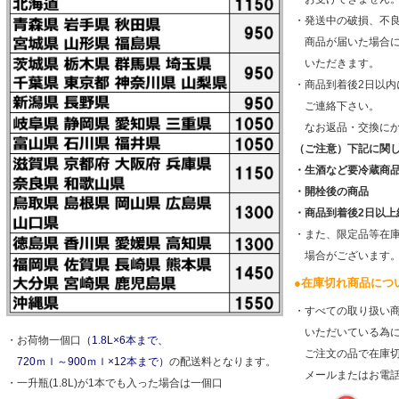
・発送中の破損、不
商品が届いた場合に
いただきます。
・商品到着後2日以
ご連絡下さい。
なお返品・交換にか
（ご注意）下記に関
・生酒など要冷蔵商
・開栓後の商品
・商品到着後2日以上
・また、限定品等在
場合がございます
●
在庫切れ商品につ
・すべての取り扱い
いただいている為に
・お荷物一個口
（1.8L×6本まで、
ご注文の品で在庫切
720ｍｌ～900ｍｌ×12本まで）
の配送料となります。
メールまたはお電話
・一升瓶(1.8L)が1本でも入った場合は一個口