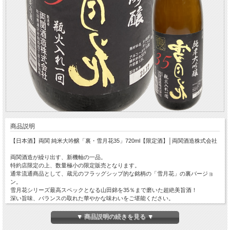
商品説明
【日本酒】両関 純米大吟醸「裏・雪月花35」720ml【限定酒】│両関酒造株式会社
両関酒造が繰り出す、新機軸の一品。
特約店限定の上、数量極小の限定販売となります。
通常流通商品として、蔵元のフラッグシップ的な銘柄の「雪月花」の裏バージョ
ン。
雪月花シリーズ最高スペックとなる山田錦を35％まで磨いた超絶美旨酒！
深い旨味、バランスの取れた華やかな味わいをご堪能ください。
※一回火入の商品ですが品質保持のためクール便発送となります。
※数量少のためお1人様2本までとさせていただきます。
▼ 商品説明の続きを見る ▼