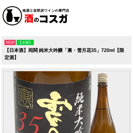
NEW
【冷蔵】
【日本酒】両関 純米大吟醸「裏・雪月花35」720ml【限
定酒】