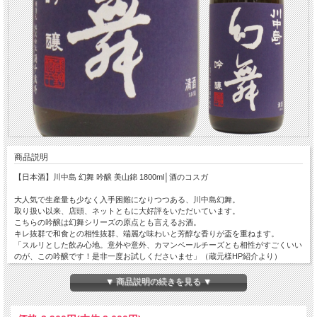
商品説明
【日本酒】川中島 幻舞 吟醸 美山錦 1800ml│酒のコスガ
大人気で生産量も少なく入手困難になりつつある、川中島幻舞。
取り扱い以来、店頭、ネットともに大好評をいただいています。
こちらの吟醸は幻舞シリーズの原点とも言えるお酒。
キレ抜群で和食との相性抜群、端麗な味わいと芳醇な香りが盃を重ねます。
「スルリとした飲み心地。意外や意外、カマンベールチーズとも相性がすごくいい
のが、この吟醸です！是非一度お試しくださいませ」（蔵元様HP紹介より）
誰もが旨いと思える、美人女性杜氏が醸す新世代日本酒！
自信を持っておススメ致します。
▼ 商品説明の続きを見る ▼