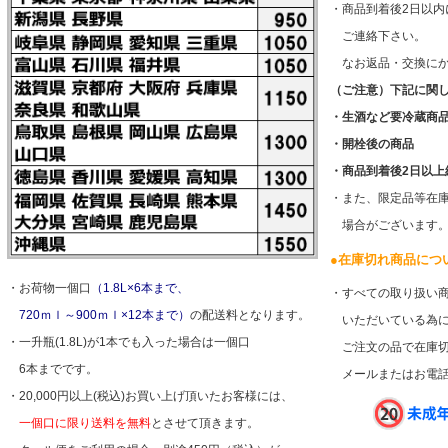
・商品到着後2日以
ご連絡下さい。
なお返品・交換にか
（ご注意）下記に関
・生酒など要冷蔵商
・開栓後の商品
・商品到着後2日以上
・また、限定品等在
場合がございます
●
在庫切れ商品につ
・お荷物一個口
（1.8L×6本まで、
・すべての取り扱い
720ｍｌ～900ｍｌ×12本まで）
の配送料となります。
いただいている為に
・一升瓶(1.8L)が1本でも入った場合は一個口
ご注文の品で在庫切
6本までです。
メールまたはお電話
・20,000円以上(税込)お買い上げ頂いたお客様には、
一個口に限り送料を無料
とさせて頂きます。