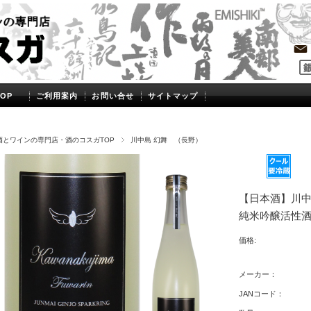
OP
ご利用案内
お問い合せ
サイトマップ
酒とワインの専門店・酒のコスガTOP
川中島 幻舞 （長野）
【日本酒】川中島 ふ
純米吟醸活性酒 5
価格:
メーカー：
JANコード：