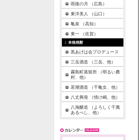
雨後の月 （広島）
東洋美人 （山口）
亀泉 （高知）
東一 （佐賀）
本格焼酎
黒あげは会プロデュース
三岳酒造 （三岳、他）
霧島町蒸留所 （明るい農
村、他）
若潮酒造 （千亀女、他）
八丈興発 （情け嶋、他）
八海醸造 （よろしく千萬
あるべし、他）