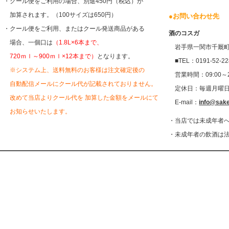
・クール便をご利用の場合、別途450円（税込）が
加算されます。（100サイズは650円）
●
お問い合わせ先
・クール便をご利用、またはクール発送商品がある
酒のコスガ
場合、一個口は
（1.8L×6本まで、
岩手県一関市千厩町千
720ｍｌ～900ｍｌ×12本まで）
となります。
■TEL：0191-52-22
※システム上、送料無料のお客様は注文確定後の
営業時間：09:00～20
自動配信メールにクール代が記載されておりません。
定休日：毎週月曜
改めて当店よりクール代を 加算した金額をメールにて
E-mail：
info@sak
お知らせいたします。
・当店では未成年者
・未成年者の飲酒は