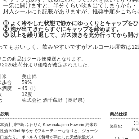
気に開けますと、半分くらい吹き出てしまうかも・
入シールにも記載がありますが、推奨手順をこちら
① よく冷やした状態で静かにゆっくりとキャップを
 泡が出てきたらすぐにキャップを締めます。
 以上を繰り返して、ガス抜きを充分行ってから開け
ってもおいしく、飲みやすいですがアルコール度数は1
この商品はクール便発送となります。
2026出荷分より価格が改定されました。
料米 美山錦
米歩合 59%
本酒度 －45（!）
数 12度
元 株式会社 酒千蔵野（長野県）
品説明
商品仕様
【日
本酒】川中島 ふわりん Kawanakajima-Fuwarin 純米吟
製品名:
純米
性酒 500ml 華やかでフルーティーな香りと、ジューシ
口当たり。 ボトル内で酵母が満たした天然炭酸ガス
ＪＡＮコー