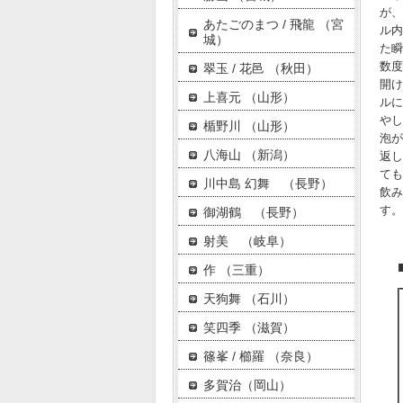
が、
あたごのまつ / 飛龍 （宮
ル内
城）
た瞬
数度
翠玉 / 花邑 （秋田）
開け
上喜元 （山形）
ルに
やし
楯野川 （山形）
泡が
八海山 （新潟）
返し
ても
川中島 幻舞 （長野）
飲み
す。
御湖鶴 （長野）
射美 （岐阜）
作 （三重）
天狗舞 （石川）
笑四季 （滋賀）
篠峯 / 櫛羅 （奈良）
多賀治（岡山）