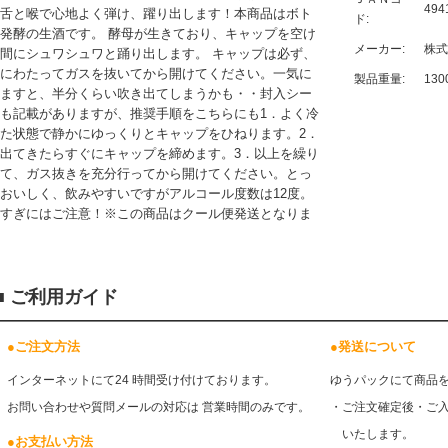
494
舌と喉で心地よく弾け、躍り出します！本商品はボト
ド:
発酵の生酒です。 酵母が生きており、キャップを空け
メーカー:
株式
間にシュワシュワと踊り出します。 キャップは必ず、
にわたってガスを抜いてから開けてください。一気に
製品重量:
130
ますと、半分くらい吹き出てしまうかも・・封入シー
も記載がありますが、推奨手順をこちらにも1．よく冷
た状態で静かにゆっくりとキャップをひねります。2．
出てきたらすぐにキャップを締めます。3．以上を繰り
て、ガス抜きを充分行ってから開けてください。とっ
おいしく、飲みやすいですがアルコール度数は12度。
すぎにはご注意！※この商品はクール便発送となりま
■
ご利用ガイド
●
ご注文方法
●
発送について
インターネットにて24 時間受け付けております。
ゆうパックにて商品
お問い合わせや質問メールの対応は 営業時間のみです。
・ご注文確定後・ご
いたします。
●
お支払い方法