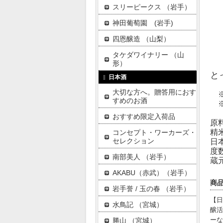
スリーピークス （岩手）
一
封
神田葡萄園 (岩手)
四恩醸造 （山梨）
②
タケダワイナリー （山
③
形）
と
日本酒
大切な方へ。贈答用におす
※
すめのお酒
※
おすすめ限定入荷品
原
精
コンセプト・ワーカーズ・
セレクション
日
度
南部美人 （岩手）
蔵
AKABU（赤武）（岩手）
商
岩手誉 / 玉の春 （岩手）
【日
水鳥記 （宮城）
醸活
ーな
勝山 （宮城）