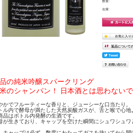
数量:
在庫:
返品について
品の純米吟醸スパークリング
米のシャンパン！ 日本酒とは思わない
やかでフルーティーな香りと、ジューシーな口当たり。
トル内で酵母が満たした天然炭酸ガスが、舌と喉で心地
商品はボトル内発酵の生酒です。
母が生きており、キャップを空けた瞬間にシュワシュワ
ャップは必ず、数度にわたってガスを抜いてから開