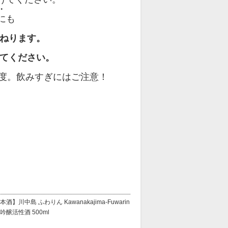
・
にも
ひねります。
てください。
2度。飲みすぎにはご注意！
本酒】川中島 ふわりん Kawanakajima-Fuwarin
吟醸活性酒 500ml