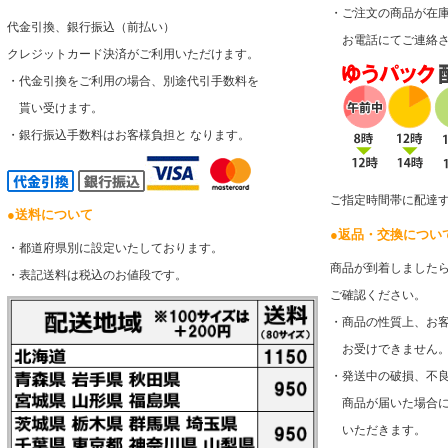
・ご注文の商品が在
代金引換、銀行振込（前払い）
お電話にてご連絡さ
クレジットカード決済がご利用いただけます。
・代金引換をご利用の場合、別途代引手数料を
貰い受けます。
・銀行振込手数料はお客様負担と なります。
ご指定時間帯に配達
●
送料について
●
返品・交換につい
・都道府県別に設定いたしております。
商品が到着しました
・表記送料は税込のお値段です。
ご確認ください。
・商品の性質上、お
お受けできません
・発送中の破損、不
商品が届いた場合に
いただきます。